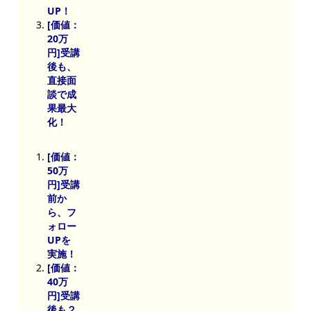
UP！
[価値：
20万
円]受講
後も、
直接面
談で成
果最大
化！
[価値：
50万
円]受講
前か
ら、フ
ォロー
UPを
実施！
[価値：
40万
円]受講
後も２