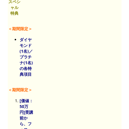
スペシ
ャル
特典
＜期間限定＞
ダイヤ
モンド
(1名)／
プラチ
ナ(1名)
の各特
典項目
＜期間限定＞
[価値：
50万
円]受講
前か
ら、フ