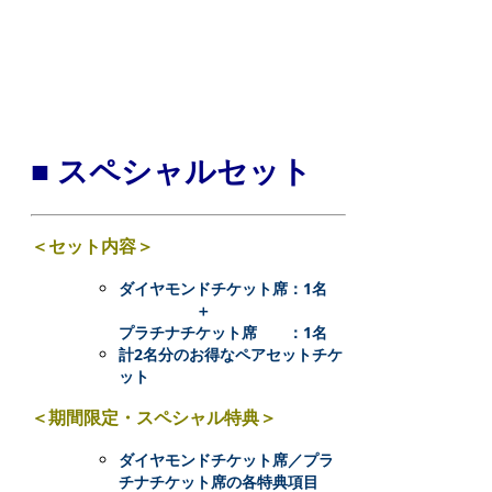
た
に
と
っ
■ スペシャルセット
て
実
り
＜セット内容＞
あ
ダイヤモンドチケット席：1名
る
＋
プラチナチケット席 ：1名
成
計2名分のお得なペアセットチケ
果
ット
を
＜期間限定・スペシャル特典＞
得
ダイヤモンドチケット席／プラ
ら
チナチケット席の各特典項目