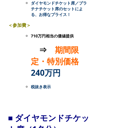
ダイヤモンドチケット席／プラ
れ
チナチケット席のセットによ
る、お得なプライス！
る
な
＜参加費＞
ら、
710万円相当の価値提供
ぜ
⇒
期間限
ひ
定・特別価格
お
240万円
越
し
税抜き表示
く
だ
さ
■ ダイヤモンドチケッ
い