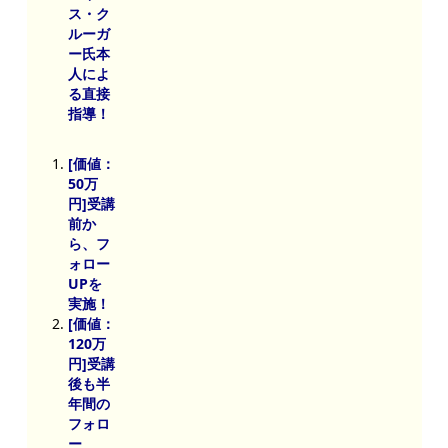
ス・ク
ルーガ
ー氏本
人によ
る直接
指導！
[価値：
50万
円]受講
前か
ら、フ
ォロー
UPを
実施！
[価値：
120万
円]受講
後も半
年間の
フォロ
ー