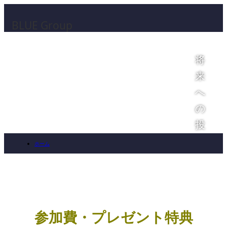
将
来
へ
の
投
資
ホーム
と
■参加費・プレゼント特典｜経営者育成講座・経営戦略成長講座(3日間110万
し
円～) 小谷隆文が登壇｜KOTANI Diamond Leading
て、
あ
参加費・プレゼント特典
な