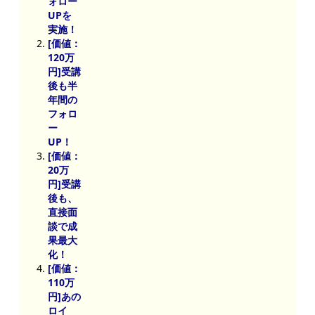
ォロー
UPを
実施！
[価値：
120万
円]受講
後も半
年間の
フォロ
ー
UP
！
[価値：
20万
円]受講
後も、
直接面
談で成
果最大
化！
[価値：
110万
円]あの
ロイ