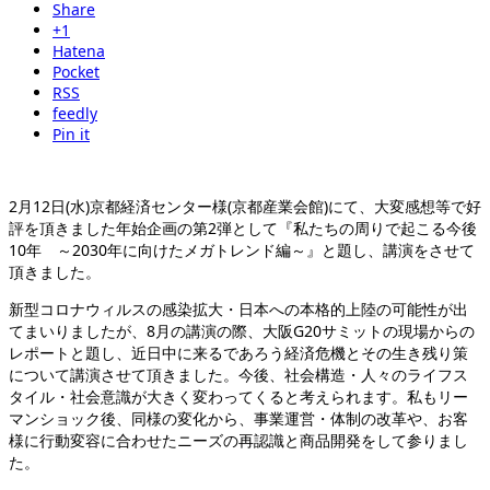
Share
+1
Hatena
Pocket
RSS
feedly
Pin it
2月12日(水)京都経済センター様(京都産業会館)にて、大変感想等で好
評を頂きました年始企画の第2弾として『私たちの周りで起こる今後
10年 ～2030年に向けたメガトレンド編～』と題し、講演をさせて
頂きました。
新型コロナウィルスの感染拡大・日本への本格的上陸の可能性が出
てまいりましたが、8月の講演の際、大阪G20サミットの現場からの
レポートと題し、近日中に来るであろう経済危機とその生き残り策
について講演させて頂きました。今後、社会構造・人々のライフス
タイル・社会意識が大きく変わってくると考えられます。私もリー
マンショック後、同様の変化から、事業運営・体制の改革や、お客
様に行動変容に合わせたニーズの再認識と商品開発をして参りまし
た。