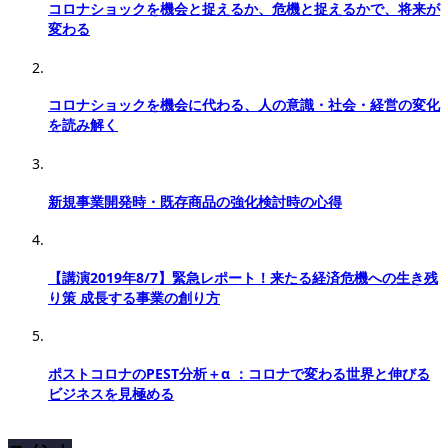
コロナショックを機会と捉えるか、危機と捉えるかで、将来が
変わる
コロナショックを機会に代わる、人の意識・社会・経営の変化
を読み解く
新規事業開発時・既存商品の強化検討時の心得
【講演2019年8/7】緊急レポート！来たる経済危機への生き残
り策 成長する事業の創り方
ポストコロナのPEST分析＋α ：コロナで変わる世界と伸びる
ビジネスを見極める